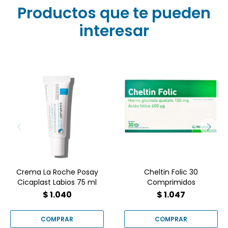
Productos que te pueden
interesar
Cheltin Folic es un
¿Labios agrietados y
medicamento
doloridos? ¡Dile adiós a la
antianémico que se
incomodidad con La
presenta en cajas de 30
Roche-Posay Cicaplast
comprimidos recubiertos.
Labios! Este bálsamo
Su fórmula combina
reparador ultrarrápido
hierro de alta absorción
alivia, nutre y protege
con ácido fólico para
intensamente desde la
tratar o prevenir
primera aplicación.
deficiencias nutricionales.
Crema La Roche Posay
Cheltin Folic 30
Cicaplast Labios 75 ml
Comprimidos
$
1.040
$
1.047