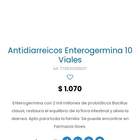
Ojos y oído
Cuidado manos
Mujer
Gasas
Diabetes
Maquillaje
Niños
Algodón
Limpieza ropa
Digestión
Repelentes
Curitas
Cuidado personal
Infecciones
Salud sexual y reproductiva
Suero
Antidiarreicos Enterogermina 10
Viales
Test de autodiagnóstico
Alimentación
7795312108317
Productos fraccionados
Remedios naturales
$
1.070
Antihipertensivos
Enterogermina con 2 mil millones de probióticos Bacillus
Jarabes
clausii, restaura el equilibrio de la flora intestinal y alivia la
diarrea. Apto para toda la familia. Se puede encontrar en
Farmacia Goes.