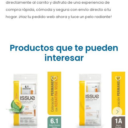
directamente al carrito y disfruta de una experiencia de
compra rápida, cómoda y segura con envío directo a tu
hogar. ¡Haz tu pedido web ahora y luce un pelo radiante!
Productos que te pueden
interesar
¡Logra un color intenso y
duradero con el tono
¿Canas rebeldes o reflejos
Negro Azulado! Este kit de
naranjas? Logre un color
coloración capilar incluye
perfecto con Issue Color
shock de keratina para
Pack 6.1 Rubio Ceniza y su
proteger y nutrir tu cabello,
máscara de keratina.
dejándolo brillante y
suave. Encuéntralo en
Farmacia Goes.