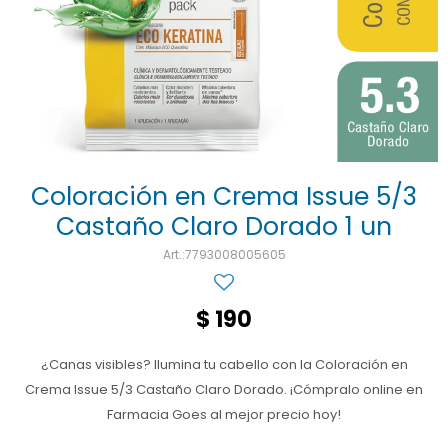
Ojos y oído
Cuidado manos
Mujer
Gasas
Diabetes
Maquillaje
Niños
Algodón
Limpieza ropa
Digestión
Repelentes
Curitas
Cuidado personal
Infecciones
Salud sexual y reproductiva
Suero
Test de autodiagnóstico
Alimentación
Coloración en Crema Issue 5/3
Castaño Claro Dorado 1 un
Productos fraccionados
7793008005605
Remedios naturales
Antihipertensivos
$
190
Jarabes
¿Canas visibles? Ilumina tu cabello con la Coloración en
Crema Issue 5/3 Castaño Claro Dorado. ¡Cómpralo online en
Farmacia Goes al mejor precio hoy!