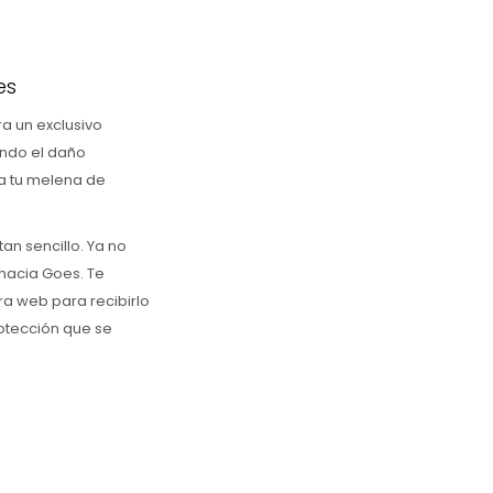
es
ra un exclusivo
ando el daño
 a tu melena de
an sencillo. Ya no
rmacia Goes. Te
ra web para recibirlo
rotección que se