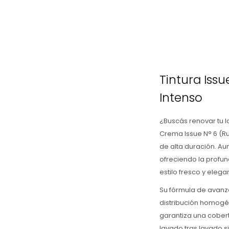
Tintura Iss
Intenso
¿Buscás renovar tu lo
Crema Issue N° 6 (Ru
de alta duración. Au
ofreciendo la profund
estilo fresco y elega
Su fórmula de avanz
distribución homogén
garantiza una cobertu
lavado tras lavado si