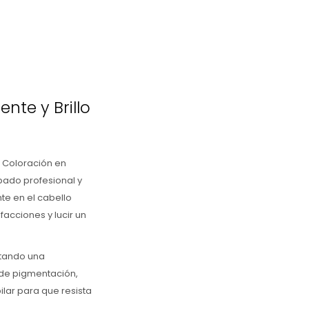
nte y Brillo
a Coloración en
bado profesional y
te en el cabello
facciones y lucir un
itando una
 de pigmentación,
ilar para que resista