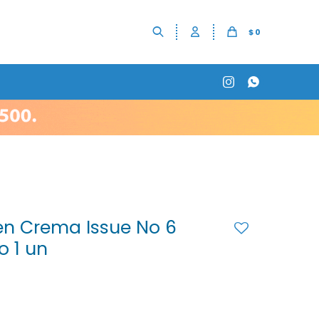
$
0


en Crema Issue No 6
o 1 un