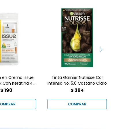
s rebeldes?
El 
uí un castaño
y 35% más fuerte
Tinta Garnier Nutrisse Cor
pr
ntura Issue Color
Intensa No. 5.0 Castaño
¡Protección con
Claro
! Comprala hoy
e
uestra web.
e
n en Crema Issue
Tinta Garnier Nutrisse Cor
Po
k Con Keratina 4
Intensa No. 5.0 Castaño Claro
Castaño
$
190
$
394