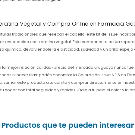
Keratina Vegetal y Compra Online en Farmacia Go
inturas tradicionales que resecan el cabello, este kit de Issue incorpo
lor enriquecido con keratina vegetal. Este componente actúa repar
o químico, devolviéndole la elasticidad, suavidad y un brillo espejo
n la mejor relación calidad-precio del mercado uruguayo nunca fue t
iendas ni hacer filas: podés encontrar la Coloración Issue N° 6 en Fa
ic, sumar este producto a tu carrito y comprar directamente en nuest
 hogar con total seguridad y rapidez. ¡Dale a tu pelo el color y la p
Productos que te pueden interesar