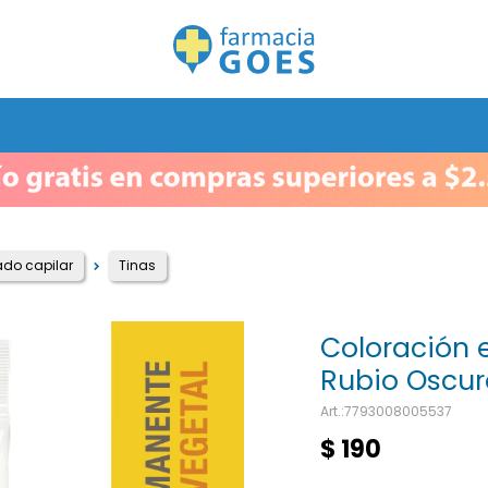
do capilar
Tinas
Coloración 
Rubio Oscur
7793008005537
$
190