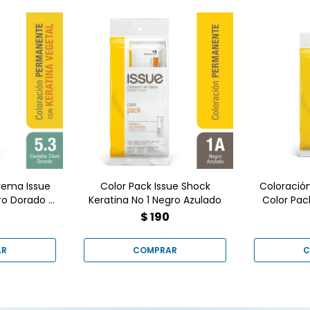
¡Logra un color intenso y
duradero con el tono
? Ilumina
¿Cana
Negro Azulado! Este kit de
con la
Conseg
coloración capilar incluye
n Crema
vibrante 
shock de keratina para
año Claro
con la Ti
proteger y nutrir tu
alo online
Pack 4. 
cabello, dejándolo
Goes al
keratina
brillante y suave.
o hoy!
en n
Encuéntralo en Farmacia
Goes.
rema Issue
Color Pack Issue Shock
Coloració
ro Dorado 1
Keratina No 1 Negro Azulado
Color Pac
$
190