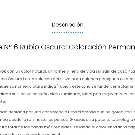
Descripción
ue N° 6 Rubio Oscuro: Coloración Permane
ok con un color natural, uniforme y lleno de vida sin salir de casa? L
bio Oscuro) es la solución definitiva para quienes persiguen un aca
nque su nomenclatura indica "rubio", este tono se funde perfectamen
idad sutil de un castaño claro iluminado, ideal para rejuvenecer las 
nte.
ada destaca por una consistencia ultra cremosa que no gotea, facil
ea desde la raíz hasta las puntas. Gracias a su potente tecnología
ra total de las canas más rebeldes, sellando el color en la fibra cap
n perder su intensidad original.