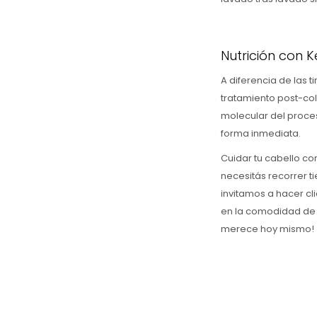
Nutrición con 
A diferencia de las t
tratamiento post-co
molecular del proces
forma inmediata.
Cuidar tu cabello co
necesitás recorrer t
invitamos a hacer cl
en la comodidad de tu
merece hoy mismo!