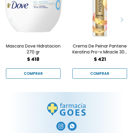
esencial con la Máscara
Crema de Peinar Pantene
Dove Hidratación 270g. ¡10
Keratina 300ml en
beneficios en 1 minuto!
Farmacia Goes.
Cómprala online en
Reparación Pro-V y brillo
Farmacia Goes.
al mejor precio aquí.
Mascara Dove Hidratacion
Crema De Peinar Pantene
270 gr
Keratina Pro-v Miracle 300
ml
$
418
$
421

