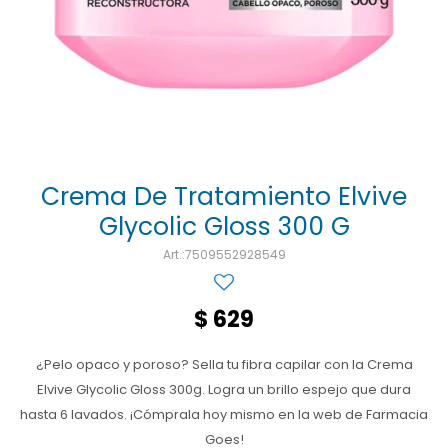
Ojos y oído
Cuidado manos
Mujer
Gasas
Diabetes
Maquillaje
Niños
Algodón
Limpieza ropa
Digestión
Repelentes
Curitas
Cuidado personal
Infecciones
Salud sexual y reproductiva
Suero
Test de autodiagnóstico
Alimentación
Crema De Tratamiento Elvive
Glycolic Gloss 300 G
Productos fraccionados
7509552928549
Remedios naturales
Antihipertensivos
$
629
Jarabes
¿Pelo opaco y poroso? Sella tu fibra capilar con la Crema
Elvive Glycolic Gloss 300g. Logra un brillo espejo que dura
hasta 6 lavados. ¡Cómprala hoy mismo en la web de Farmacia
Goes!