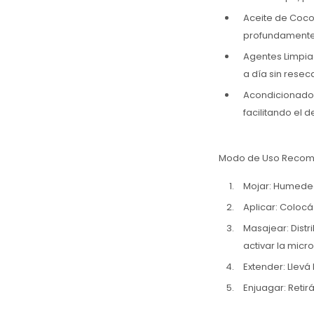
Aceite de Coco 
profundamente l
Agentes Limpia
a día sin resec
Acondicionador
facilitando el 
Modo de Uso Reco
Mojar: Humedec
Aplicar: Coloc
Masajear: Dist
activar la micr
Extender: Llevá
Enjuagar: Reti