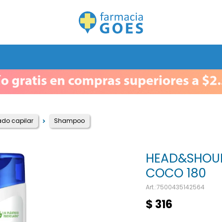
do capilar
Shampoo
HEAD&SHOUL
COCO 180
7500435142564
$
316