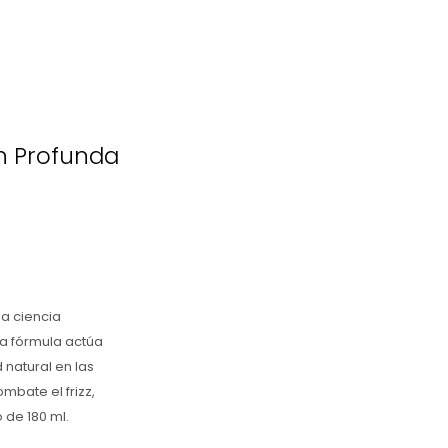
n Profunda
da ciencia
va fórmula actúa
 natural en las
mbate el frizz,
 de 180 ml.