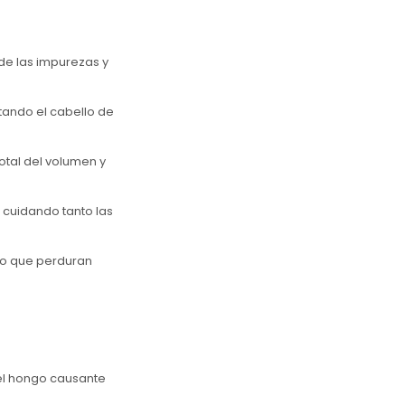
de las impurezas y
atando el cabello de
total del volumen y
, cuidando tanto las
oco que perduran
 el hongo causante