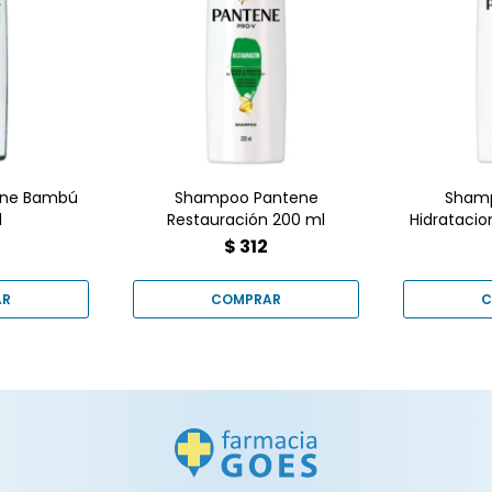
e shampoo
¿Cabello 
Shampoo Pantene
 la caída
Devuélve
Restauración 200ml en
ebido al
el bril
Farmacia Goes. Repara
ndolo más
Hidrat
desde el primer lavado
e y con una
con óleo de argán y Pro-
ludable.
Vitaminas.
ene Bambú
Shampoo Pantene
Sham
l
Restauración 200 ml
Hidratacio
6
$
312