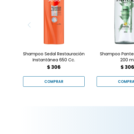
Restauración Instantánea
del bambú, est
650ml. Fórmula con
ayuda a reducir
Keratina y Vitamina C.
del cabello d
¡Compralo online en
quiebre, dejá
Farmacia Goes y renová
fuerte, brillant
tu fibra capilar hoy
apariencia sa
mismo! ?✨
Shampoo Sedal Restauración
Shampoo Pant
Instantánea 650 Cc.
200 m
$
306
$
30