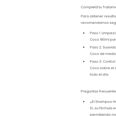
Completá tu Tratami
Para obtener resulta
recomendamos seguir
Paso 1: Limpie
Coco 180ml para
Paso 2: Suavid
Coco de medios 
Paso 3: Contro
Coco sobre el c
todo el día.
Preguntas Frecuente
¿El Shampoo He
Sí, su fórmula 
permitiendo ma