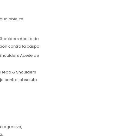
gualable, te
Shoulders Aceite de
ción contra la caspa.
Shoulders Aceite de
r Head & Shoulders
jo control absoluto
ra agresiva,
a.