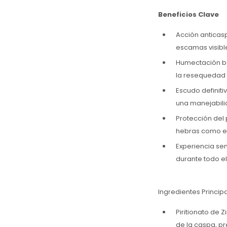
Beneficios Clave
Acción anticas
escamas visibl
Humectación bot
la resequedad 
Escudo definitiv
una manejabili
Protección del 
hebras como el
Experiencia sen
durante todo el
Ingredientes Princi
Piritionato de 
de la caspa, pr