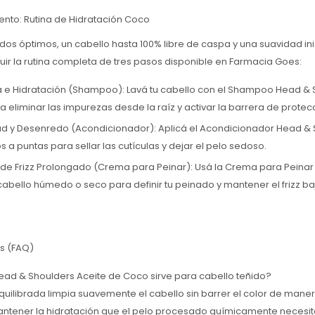
ento: Rutina de Hidratación Coco
dos óptimos, un cabello hasta 100% libre de caspa y una suavidad ini
 la rutina completa de tres pasos disponible en Farmacia Goes:
za e Hidratación (Shampoo): Lavá tu cabello con el Shampoo Head & 
 eliminar las impurezas desde la raíz y activar la barrera de protec
ad y Desenredo (Acondicionador): Aplicá el Acondicionador Head & 
a puntas para sellar las cutículas y dejar el pelo sedoso.
l de Frizz Prolongado (Crema para Peinar): Usá la Crema para Peina
abello húmedo o seco para definir tu peinado y mantener el frizz ba
s (FAQ)
ad & Shoulders Aceite de Coco sirve para cabello teñido?
equilibrada limpia suavemente el cabello sin barrer el color de mane
ntener la hidratación que el pelo procesado químicamente necesit