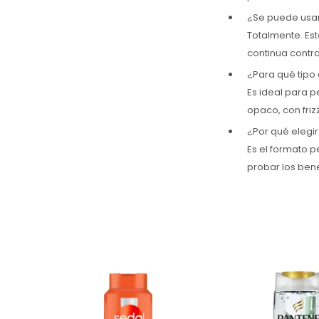
¿Se puede usar
Totalmente. Es
continua contra
¿Para qué tipo
Es ideal para 
opaco, con friz
¿Por qué elegi
Es el formato p
probar los bene
¿Pelo dañado? Recuperá
el brillo con Sedal
Inspirado en la 