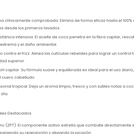
pa clínicamente comprobada: Elimina de forma eficaz hasta el 100% 
es desde los primeros lavados.
ánica intensiva: El aceite de coco penetra en la fibra capilar, resc
extrema y el daño ambiental.
o contra el frizz: Alinea las cutículas rebeldes para lograr un control 
dad superior.
pH capilar: Su fórmula suave y equilibrada es ideal para el uso diario
 cuero cabelludo.
sorial tropical: Deja un aroma limpio, fresco y con sutiles notas a c
 día.
pales Destacados
Zinc (ZPT): El componente activo estrella que combate directamente
eviniendo su reaparición y aliviando la picazón.