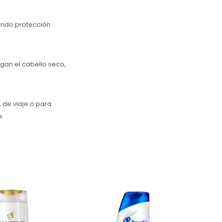
zando protección
gan el cabello seco,
, de viaje o para
e.
¿Caspa y cabello graso? El
¿
Shampoo Head &
cas
Shoulders Manzana Fresh