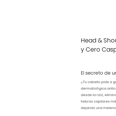
Head & Shou
y Cero Cas
El secreto de 
¿Tu cabello pide a g
dermatológica antic
desde la raíz, elimi
hebras capilares más
dejando una melena m