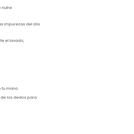
e nutre
as impurezas del día
e el lavado,
e tu mano.
a de los dedos para