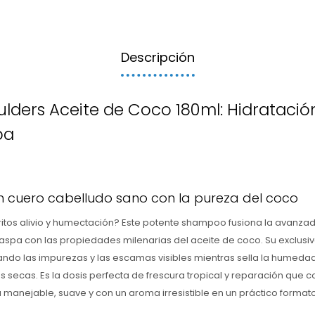
Descripción
lders Aceite de Coco 180ml: Hidratació
pa
un cuero cabelludo sano con la pureza del coco
ritos alivio y humectación? Este potente shampoo fusiona la avanza
aspa con las propiedades milenarias del aceite de coco. Su exclusi
nando las impurezas y las escamas visibles mientras sella la humedad
 secas. Es la dosis perfecta de frescura tropical y reparación que co
anejable, suave y con un aroma irresistible en un práctico formato