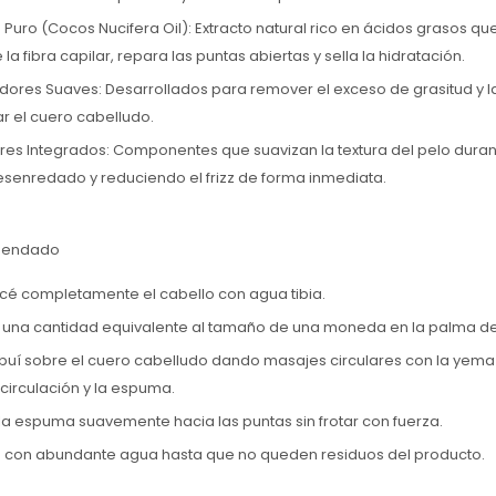
Puro (Cocos Nucifera Oil): Extracto natural rico en ácidos grasos qu
a fibra capilar, repara las puntas abiertas y sella la hidratación.
dores Suaves: Desarrollados para remover el exceso de grasitud y l
ar el cuero cabelludo.
es Integrados: Componentes que suavizan la textura del pelo durant
desenredado y reduciendo el frizz de forma inmediata.
mendado
é completamente el cabello con agua tibia.
á una cantidad equivalente al tamaño de una moneda en la palma d
ribuí sobre el cuero cabelludo dando masajes circulares con la yem
ocirculación y la espuma.
 la espuma suavemente hacia las puntas sin frotar con fuerza.
rá con abundante agua hasta que no queden residuos del producto.