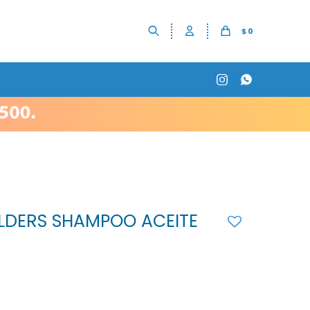
$
0


DERS SHAMPOO ACEITE