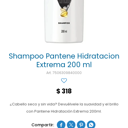
Ojos y oído
Cuidado manos
Mujer
Gasas
Diabetes
Maquillaje
Niños
Algodón
Limpieza ropa
Digestión
Repelentes
Curitas
Cuidado personal
Infecciones
Salud sexual y reproductiva
Suero
Test de autodiagnóstico
Alimentación
Shampoo Pantene Hidratacion
Extrema 200 ml
Productos fraccionados
7506309840000
Remedios naturales
Antihipertensivos
$
318
Jarabes
¿Cabello seco y sin vida? Devuélvele la suavidad y el brillo
con Pantene Hidratación Extrema 200ml.



