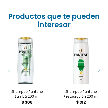
Productos que te pueden
interesar
Dile adiós al cabello
Inspirado en la resistencia
dañado! ? Compra el
del bambú, este shampoo
Shampoo Pantene
ayuda a reducir la caída
Restauración 200ml en
del cabello debido al
Farmacia Goes. Repara
quiebre, dejándolo más
desde el primer lavado
fuerte, brillante y con una
con óleo de argán y Pro-
apariencia saludable.
Vitaminas.
Shampoo Pantene
Shampoo Pantene
Bambú 200 ml
Restauración 200 ml
$
306
$
312