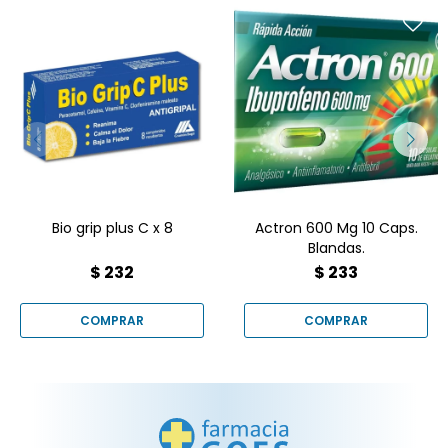
Bio Grip Plus C x 8:
Antigripal de Gramón
Ofrece rápido alivio para
Bagó para resfríos y gripe.
dolores y fiebre. Contiene
Alivia congestión nasal,
ibuprofeno, ideal para
dolor de garganta,
dolores de cabeza,
cabeza, músculos,
musculares, menstruales
articulaciones y baja la
y asociados a estados
fiebre. Fórmula completa y
gripales. Encuéntralo en
efectiva con Paracetamol,
Farmacia Goes
Cafeína, Vitamina C y
Clorfeniramina.
Bio grip plus C x 8
Actron 600 Mg 10 Caps.
Blandas.
$
232
$
233