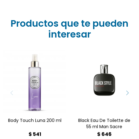
Productos que te pueden
interesar
Fragancia intensa y
Body Touch Luna 200 ml
sofisticada que combina
es una fragancia floral
notas frescas y cálidas
frutal vibrante que
para crear una
empodera y celebra cada
experiencia única y
momento.
duradera. Amaderada
especiada
Body Touch Luna 200 ml
Black Eau De Toilette de
55 ml Man Sacre
$
541
$
646