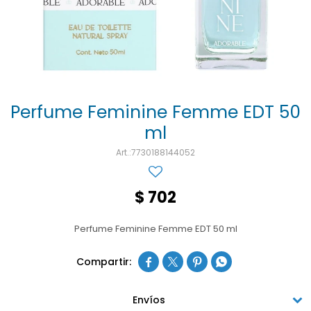
Ojos y oído
Cuidado manos
Mujer
Gasas
Diabetes
Maquillaje
Niños
Algodón
Limpieza ropa
Digestión
Repelentes
Curitas
Cuidado personal
Infecciones
Salud sexual y reproductiva
Suero
Perfume Feminine Femme EDT 50
ml
Test de autodiagnóstico
Alimentación
7730188144052
Productos fraccionados
Remedios naturales
$
702
Antihipertensivos
Perfume Feminine Femme EDT 50 ml
Jarabes




Envíos