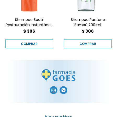
mismo! ?✨
Shampoo Sedal
Shampoo Pantene
Restauración Instantánea
Bambú 200 ml
650 Cc.
$
306
$
306

