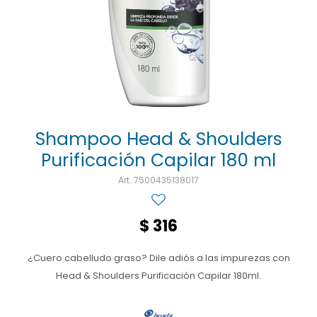
Ojos y oído
Cuidado manos
Mujer
Gasas
Diabetes
Maquillaje
Niños
Algodón
Limpieza ropa
Digestión
Repelentes
Curitas
Cuidado personal
Infecciones
Salud sexual y reproductiva
Suero
Test de autodiagnóstico
Alimentación
Shampoo Head & Shoulders
Purificación Capilar 180 ml
Productos fraccionados
7500435138017
Remedios naturales
Antihipertensivos
$
316
Jarabes
¿Cuero cabelludo graso? Dile adiós a las impurezas con
Head & Shoulders Purificación Capilar 180ml.