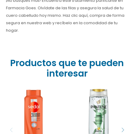
¡No busques más! Encuentra este tratamiento purificante en
Farmacia Goes. Olvídate de las filas y asegura la salud de tu
cuero cabelludo hoy mismo. Haz clic aquí, compra de forma
segura en nuestra web y recíbelo en la comodidad de tu
hogar.
Productos que te pueden
interesar
¿Pelo dañado? Recuperá
el brillo con Sedal
Inspirado en la resistencia
Restauración Instantánea
del bambú, este shampoo
650ml. Fórmula con
ayuda a reducir la caída
Keratina y Vitamina C.
del cabello debido al
¡Compralo online en
quiebre, dejándolo más
Farmacia Goes y renová
fuerte, brillante y con una
tu fibra capilar hoy
apariencia saludable.