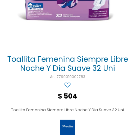
Ojos y oído
Cuidado manos
Mujer
Gasas
Diabetes
Maquillaje
Niños
Algodón
Limpieza ropa
Digestión
Repelentes
Curitas
Cuidado personal
Infecciones
Salud sexual y reproductiva
Suero
Test de autodiagnóstico
Alimentación
Toallita Femenina Siempre Libre
Noche Y Dia Suave 32 Uni
Productos fraccionados
7790010002783
Remedios naturales
Antihipertensivos
$
504
Jarabes
Toallita Femenina Siempre Libre Noche Y Dia Suave 32 Uni