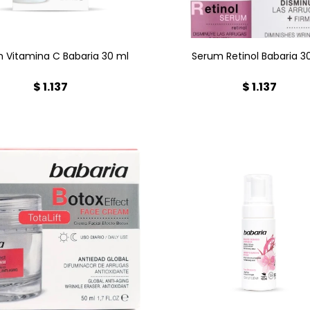
 Vitamina C Babaria 30 ml
Serum Retinol Babaria 3
$
1.137
$
1.137
bate arrugas y líneas de
Limpieza profunda y su
resión con péptidos. Piel
para tu piel. Elimina impu
s lisa, firme y radiante.
y maquillaje, dejando un 
extura ligera de rápida
fresco y revitalizado. 
ción. Ideal para uso diario.
prebióticos, vegano.
éntralo en Farmacia Goes
¡Encuéntralo en Farma
ra una piel visiblemente
Goes!
rejuvenecida.