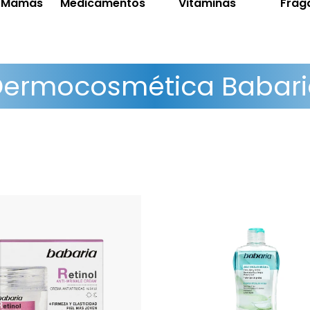
y Mamás
Medicamentos
Vitaminas
Frag
Dermocosmética Babari
arrugas y firmeza para tu
Desmaquilla eficazmen
ostro. Atenúa manchas,
incluso waterproof, limp
nifica el tono e hidrata
tonifica rostro, ojos y lab
undamente. Con Retinol y
Con Prebióticos y Vitami
do Hialurónico. Ideal para
Apta para todo tipo de p