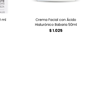
0 ml
Crema Facial con Ácido
Hialurónico Babaria 50ml
$
1.025
ave
rezas
cutis
Con
cia