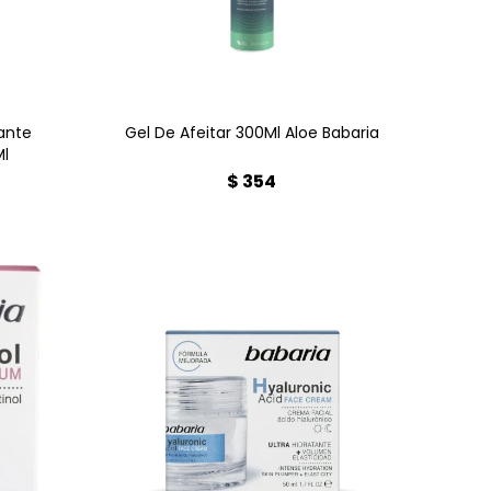
Goes.
y ayuda a hidratar la piel
!
ante
Gel De Afeitar 300Ml Aloe Babaria
Ml
$
354
Hidratación intensa y duradera
educe
para tu piel. Reduce arrugas y
dad y
mejora la elasticidad. Apta para
ro y
todo tipo de piel, uso día y
 ¡Piel
noche. Encuéntrala en
!
Farmacia Goes. ¡Piel más suave
Goes.
y firme!