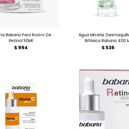
 tipo de piel. Encuéntrala
Encuéntrala en Farmacia 
en Farmacia Goes
¡Piel limpia y cuidada
a Babaria Para Rostro De
Agua Micelar Desmaquill
Retinol 50Ml
Bifásica Babaria 400 
$
994
$
536
ente antioxidante para tu
Potente antiedad que r
. Ilumina, unifica el tono y
arrugas, mejora elastici
tege del envejecimiento.
firmeza. Con Retinol pu
Vitamina C activa para un
Vegano, hidrata y suaviza.
o radiante. ¡Encuéntralo en
más joven y luminosa
Farmacia Goes y dale
Encuéntralo en Farmacia 
luminosidad a tu piel!