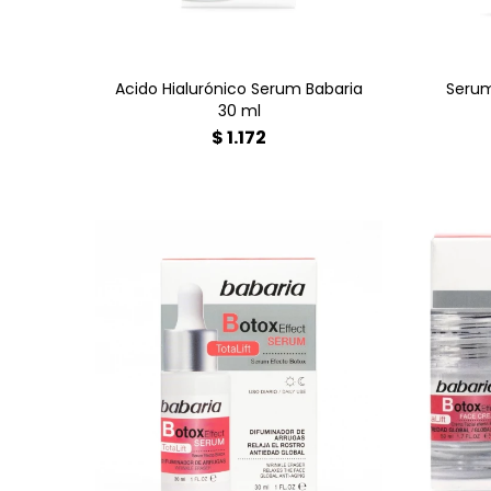
Acido Hialurónico Serum Babaria
Serum
30 ml
$
1.172
combate arrugas y líneas de
Com
expresión con péptidos. Piel
exp
más lisa, firme y radiante.
má
Textura ligera de rápida
T
absorción. Ideal para uso diario.
absor
Encuéntralo en Farmacia Goes
Encu
para una piel visiblemente
pa
rejuvenecida.