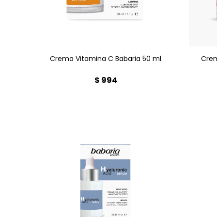
Farmacia Goes. ¡Piel radiante
todo
cada día!
Crema Vitamina C Babaria 50 ml
Crem
$
994
Hidratación intensa, volumen y
Pot
elasticidad para tu piel. Su
piel
fórmula vegana rellena arrugas
pro
y reduce la flacidez, con rápida
Con 
absorción. Ideal para todo tipo
rostr
de piel. Encuéntralo en
Farmacia Goes.