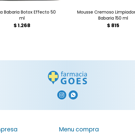
 Babaria Botox Effecto 50
Mousse Cremoso Limpiador
ml
Babaria 150 ml
$
1.268
$
815


presa
Menu compra