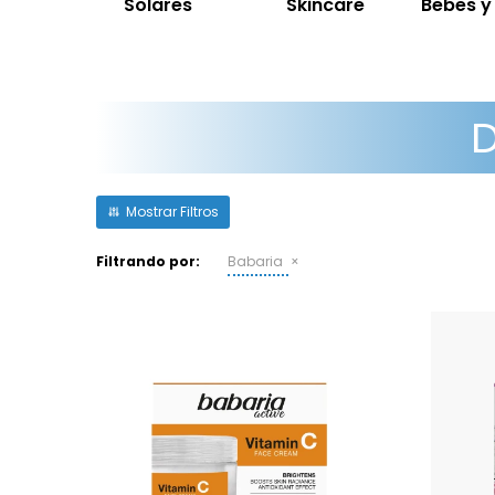
Solares
Skincare
Bebes 
Filtrando por:
Babaria
Con Vitamina C estabilizada y
Anti
SPF20. Piel más luminosa,
r
uniforme y protegida del sol y
u
la polución. Con acción
prof
antioxidante. Encuéntrala en
Áci