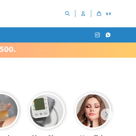
$
0

