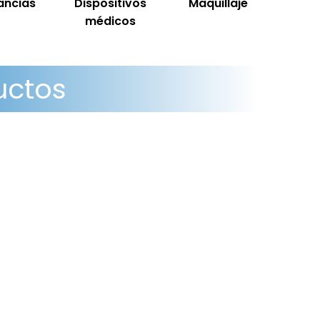
ancias
Dispositivos
Maquillaje
Salud
médicos
repro
uctos