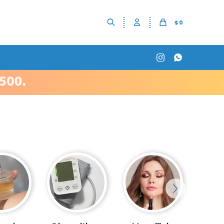
$
0

