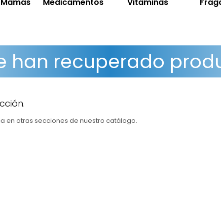
y Mamás
Medicamentos
Vitaminas
Frag
e han recuperado prod
cción.
sca en otras secciones de nuestro catálogo.