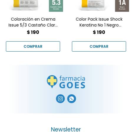
Coloración en Crema
Color Pack Issue Shock
Issue 5/3 Castaño Claro
Keratina No 1 Negro
Dorado 1 un
Azulado
$
190
$
190


Newsletter