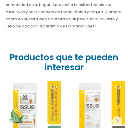
comodidad de tu hogar. Aprovecha nuestros beneficios
exclusivos y haz tu pedido de forma rápida y segura. ¡Compra
ahora en nuestra web y disfruta de un pelo suave, brillante y
lleno de vida con la garantía de Farmacia Goes!
Productos que te pueden
interesar
¡Logra un color intenso y
¿Canas visibles? Ilumina
duradero con el tono
tu cabello con la
Negro Azulado! Este kit de
Coloración en Crema
coloración capilar incluye
Issue 5/3 Castaño Claro
shock de keratina para
Dorado. ¡Cómpralo online
proteger y nutrir tu cabello,
en Farmacia Goes al
dejándolo brillante y
mejor precio hoy!
suave. Encuéntralo en
Farmacia Goes.