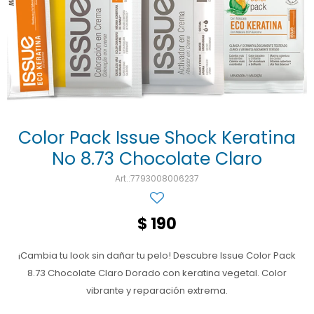
Ojos y oído
Cuidado manos
Mujer
Gasas
Diabetes
Maquillaje
Niños
Algodón
Limpieza ropa
Digestión
Repelentes
Curitas
Cuidado personal
Infecciones
Salud sexual y reproductiva
Suero
Test de autodiagnóstico
Alimentación
Color Pack Issue Shock Keratina
No 8.73 Chocolate Claro
Productos fraccionados
7793008006237
Remedios naturales
Antihipertensivos
$
190
Jarabes
¡Cambia tu look sin dañar tu pelo! Descubre Issue Color Pack
8.73 Chocolate Claro Dorado con keratina vegetal. Color
vibrante y reparación extrema.