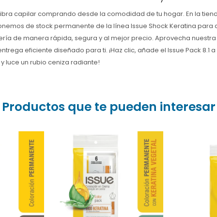
 fibra capilar comprando desde la comodidad de tu hogar. En la tien
nemos de stock permanente de la línea Issue Shock Keratina para 
ería de manera rápida, segura y al mejor precio. Aprovecha nuestr
entrega eficiente diseñado para ti. ¡Haz clic, añade el Issue Pack 8.1 a 
 luce un rubio ceniza radiante!
Productos que te pueden interesar
 intenso y
 el tono
¿Canas rebeldes? Lográ
¿Cana
ste kit de
un castaño natural
Conseg
ar incluye
radiante con Issue N° 6
vibrante 
tina para
Rubio Oscuro. Cobertura
con la Ti
trir tu
100% y nutrición con
Pack 4. 
ándolo
keratina. ¡Comprá online
keratina
suave.
en Farmacia Goes!
en n