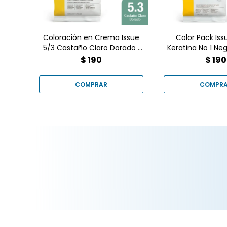
Encuéntralo en
Goes.
Coloración en Crema Issue
Color Pack Iss
5/3 Castaño Claro Dorado 1
Keratina No 1 Ne
un
$
190
$
190