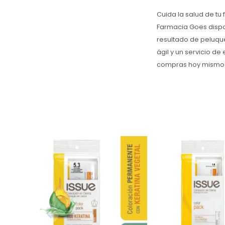
Cuida la salud de tu
Farmacia Goes dispo
resultado de peluqu
ágil y un servicio de 
compras hoy mismo y
¡Logra un color
duradero con
¿Canas visibles? Ilumina
Negro Azulado! E
tu cabello con la
coloración capil
Coloración en Crema
shock de kera
Issue 5/3 Castaño Claro
proteger y nu
Dorado. ¡Cómpralo online
cabello, dej
en Farmacia Goes al
brillante y 
mejor precio hoy!