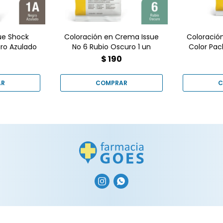
 Farmacia
ue Shock
Coloración en Crema Issue
Coloració
gro Azulado
No 6 Rubio Oscuro 1 un
Color Pac
$
190

