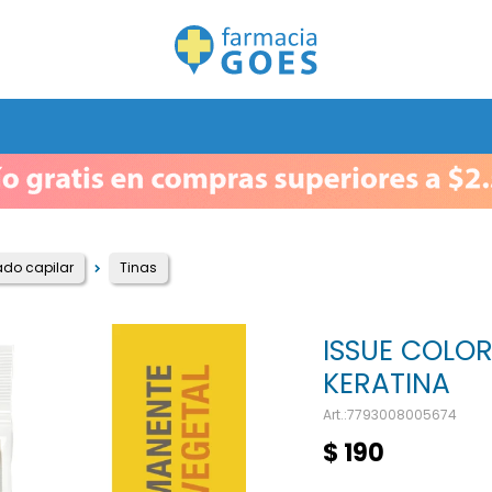
do capilar
Tinas
ISSUE COLOR
KERATINA
7793008005674
$
190