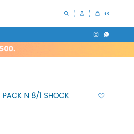
$
0


 PACK N 8/1 SHOCK