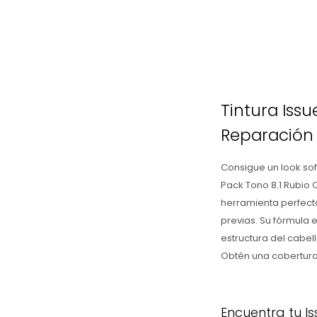
Tintura Issu
Reparación 
Consigue un look sof
Pack Tono 8.1 Rubio C
herramienta perfecta
previas. Su fórmula 
estructura del cabell
Obtén una cobertura 
Encuentra tu Is