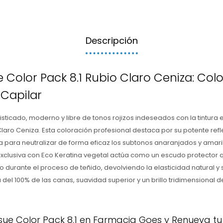
Descripción
e Color Pack 8.1 Rubio Claro Ceniza: Colo
Capilar
isticado, moderno y libre de tonos rojizos indeseados con la tintura
laro Ceniza. Esta coloración profesional destaca por su potente reflej
 para neutralizar de forma eficaz los subtonos anaranjados y amari
exclusiva con Eco Keratina vegetal actúa como un escudo protector 
o durante el proceso de teñido, devolviendo la elasticidad natural y s
del 100% de las canas, suavidad superior y un brillo tridimensional d
sue Color Pack 8.1 en Farmacia Goes y Renueva tu 