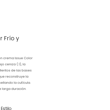
r Frío y
 en crema Issue Color
o ceniza (.1), la
llentos de las bases
que reconstruye la
ellando la cutícula.
e larga duración.
Estilo