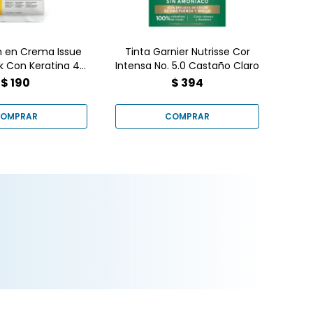
n en Crema Issue
Tinta Garnier Nutrisse Cor
Po
k Con Keratina 4
Intensa No. 5.0 Castaño Claro
Castaño
$
190
$
394